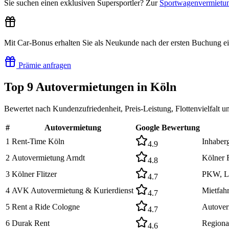
Sie suchen einen exklusiven Supersportler? Zur
Sportwagenvermietu
Mit Car-Bonus erhalten Sie als Neukunde nach der ersten Buchung e
Prämie anfragen
Top
9
Autovermietungen
in Köln
Bewertet nach Kundenzufriedenheit, Preis-Leistung, Flottenvielfalt 
#
Autovermietung
Google Bewertung
1
Rent-Time Köln
Inhaberg
4.9
2
Autovermietung Arndt
Kölner 
4.8
3
Kölner Flitzer
PKW, LK
4.7
4
AVK Autovermietung & Kurierdienst
Mietfahr
4.7
5
Rent a Ride Cologne
Autover
4.7
6
Durak Rent
Regional
4.6