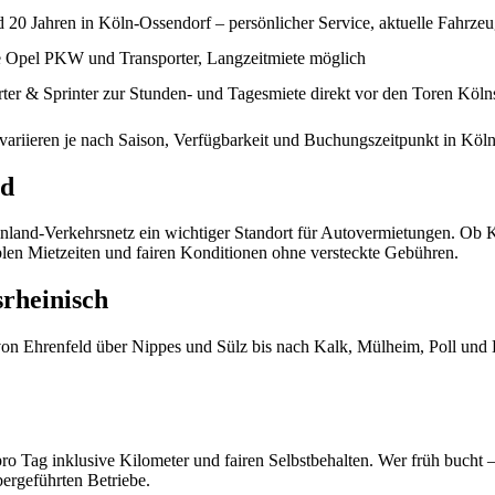
d 20 Jahren in Köln-Ossendorf – persönlicher Service, aktuelle Fahrze
e Opel PKW und Transporter, Langzeitmiete möglich
ter & Sprinter zur Stunden- und Tagesmiete direkt vor den Toren Köln
variieren je nach Saison, Verfügbarkeit und Buchungszeitpunkt
in Köl
nd
nland-Verkehrsnetz ein wichtiger Standort für Autovermietungen. Ob
iblen Mietzeiten und fairen Konditionen ohne versteckte Gebühren.
srheinisch
– von Ehrenfeld über Nippes und Sülz bis nach Kalk, Mülheim, Poll un
ro Tag inklusive Kilometer und fairen Selbstbehalten. Wer früh bucht
ergeführten Betriebe.