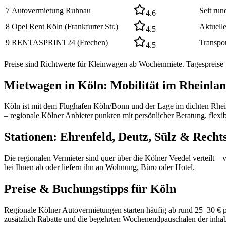
7
Autovermietung Ruhnau
Seit run
4.6
8
Opel Rent Köln (Frankfurter Str.)
Aktuell
4.5
9
RENTASPRINT24 (Frechen)
Transpor
4.5
Preise sind Richtwerte für Kleinwagen ab Wochenmiete. Tagespreise 
Mietwagen in Köln: Mobilität im Rheinla
Köln ist mit dem Flughafen Köln/Bonn und der Lage im dichten Rhei
– regionale Kölner Anbieter punkten mit persönlicher Beratung, flex
Stationen: Ehrenfeld, Deutz, Sülz & Recht
Die regionalen Vermieter sind quer über die Kölner Veedel verteilt 
bei Ihnen ab oder liefern ihn an Wohnung, Büro oder Hotel.
Preise & Buchungstipps für Köln
Regionale Kölner Autovermietungen starten häufig ab rund 25–30 € p
zusätzlich Rabatte und die begehrten Wochenendpauschalen der inhab