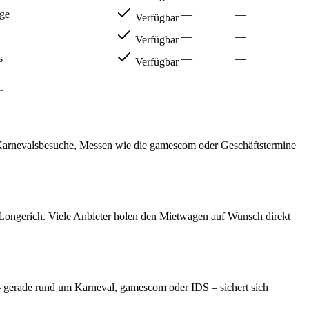
uge
—
—
Verfügbar
—
—
Verfügbar
s
—
—
Verfügbar
n
.
 Karnevalsbesuche, Messen wie die gamescom oder Geschäftstermine
d Longerich. Viele Anbieter holen den Mietwagen auf Wunsch direkt
 – gerade rund um Karneval, gamescom oder IDS – sichert sich