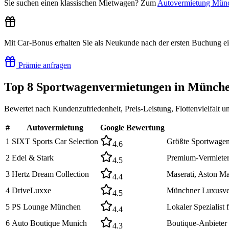
Sie suchen einen klassischen Mietwagen? Zum
Autovermietung Münc
Mit Car-Bonus erhalten Sie als Neukunde nach der ersten Buchung e
Prämie anfragen
Top
8
Sportwagenvermietungen
in Münch
Bewertet nach Kundenzufriedenheit, Preis-Leistung, Flottenvielfalt 
#
Autovermietung
Google Bewertung
1
SIXT Sports Car Selection
Größte Sportwage
4.6
2
Edel & Stark
Premium-Vermieter
4.5
3
Hertz Dream Collection
Maserati, Aston 
4.4
4
DriveLuxxe
Münchner Luxusverm
4.5
5
PS Lounge München
Lokaler Spezialis
4.4
6
Auto Boutique Munich
Boutique-Anbieter 
4.3