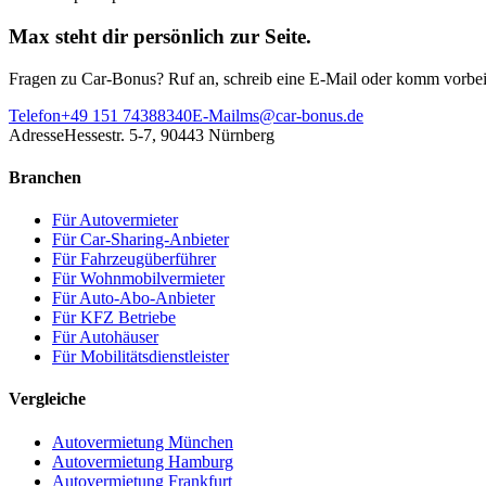
Max steht dir persönlich zur Seite.
Fragen zu Car-Bonus? Ruf an, schreib eine E-Mail oder komm vorbei
Telefon
+49 151 74388340
E-Mail
ms@car-bonus.de
Adresse
Hessestr. 5-7, 90443 Nürnberg
Branchen
Für Autovermieter
Für Car-Sharing-Anbieter
Für Fahrzeugüberführer
Für Wohnmobilvermieter
Für Auto-Abo-Anbieter
Für KFZ Betriebe
Für Autohäuser
Für Mobilitätsdienstleister
Vergleiche
Autovermietung München
Autovermietung Hamburg
Autovermietung Frankfurt