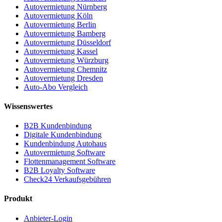
Autovermietung Nürnberg
Autovermietung Köln
Autovermietung Berlin
Autovermietung Bamberg
Autovermietung Düsseldorf
Autovermietung Kassel
Autovermietung Würzburg
Autovermietung Chemnitz
Autovermietung Dresden
Auto-Abo Vergleich
Wissenswertes
B2B Kundenbindung
Digitale Kundenbindung
Kundenbindung Autohaus
Autovermietung Software
Flottenmanagement Software
B2B Loyalty Software
Check24 Verkaufsgebühren
Produkt
Anbieter-Login