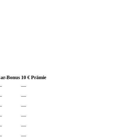
ar-Bonus
10 € Prämie
—
—
—
—
—
—
—
—
—
—
—
—