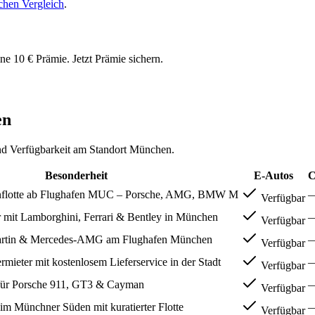
hen Vergleich
.
ine
10 € Prämie
. Jetzt Prämie sichern.
en
und Verfügbarkeit am Standort
München
.
Besonderheit
E-Autos
C
nflotte ab Flughafen MUC – Porsche, AMG, BMW M
Verfügbar
 mit Lamborghini, Ferrari & Bentley in München
Verfügbar
Martin & Mercedes-AMG am Flughafen München
Verfügbar
ieter mit kostenlosem Lieferservice in der Stadt
Verfügbar
t für Porsche 911, GT3 & Cayman
Verfügbar
im Münchner Süden mit kuratierter Flotte
Verfügbar