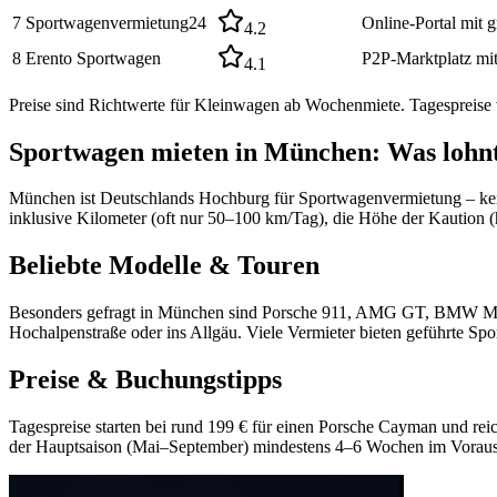
7
Sportwagenvermietung24
Online-Portal mit g
4.2
8
Erento Sportwagen
P2P-Marktplatz mi
4.1
Preise sind Richtwerte für Kleinwagen ab Wochenmiete. Tagespreise 
Sportwagen mieten in München: Was lohnt
München ist Deutschlands Hochburg für Sportwagenvermietung – kei
inklusive Kilometer (oft nur 50–100 km/Tag), die Höhe der Kaution (
Beliebte Modelle & Touren
Besonders gefragt in München sind Porsche 911, AMG GT, BMW M4 s
Hochalpenstraße oder ins Allgäu. Viele Vermieter bieten geführte
Preise & Buchungstipps
Tagespreise starten bei rund 199 € für einen Porsche Cayman und rei
der Hauptsaison (Mai–September) mindestens 4–6 Wochen im Voraus